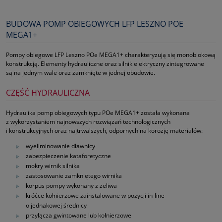
BUDOWA POMP OBIEGOWYCH LFP LESZNO POE
MEGA1+
Pompy obiegowe LFP Leszno POe MEGA1+ charakteryzują się monoblokową
konstrukcją. Elementy hydrauliczne oraz silnik elektryczny zintegrowane
są na jednym wale oraz zamknięte w jednej obudowie.
CZĘŚĆ HYDRAULICZNA
Hydraulika pomp obiegowych typu POe MEGA1+ została wykonana
z wykorzystaniem najnowszych rozwiązań technologicznych
i konstrukcyjnych oraz najtrwalszych, odpornych na korozję materiałów:
wyeliminowanie dławnicy
zabezpieczenie kataforetyczne
mokry wirnik silnika
zastosowanie zamkniętego wirnika
korpus pompy wykonany z żeliwa
króćce kołnierzowe zainstalowane w pozycji in‑line
o jednakowej średnicy
przyłącza gwintowane lub kołnierzowe