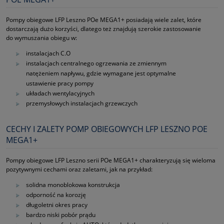
Pompy obiegowe LFP Leszno POe MEGA1+ posiadają wiele zalet, które
dostarczają dużo korzyści, dlatego też znajdują szerokie zastosowanie
do wymuszania obiegu w:
instalacjach C.O
instalacjach centralnego ogrzewania ze zmiennym
natężeniem napływu, gdzie wymagane jest optymalne
ustawienie pracy pompy
układach wentylacyjnych
przemysłowych instalacjach grzewczych
CECHY I ZALETY POMP OBIEGOWYCH LFP LESZNO POE
MEGA1+
Pompy obiegowe LFP Leszno serii POe MEGA1+ charakteryzują się wieloma
pozytywnymi cechami oraz zaletami, jak na przykład:
solidna monoblokowa konstrukcja
odporność na korozję
długoletni okres pracy
bardzo niski pobór prądu