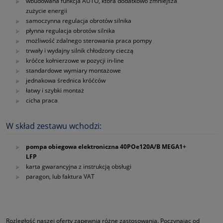
wbudowana funkcja AUTO, która dodatkowo zmniejsza
zużycie energii
samoczynna regulacja obrotów silnika
płynna regulacja obrotów silnika
możliwość zdalnego sterowania praca pompy
trwały i wydajny silnik chłodzony cieczą
króćce kołnierzowe w pozycji in‑line
standardowe wymiary montażowe
jednakowa średnica króćców
łatwy i szybki montaż
cicha praca
W skład zestawu wchodzi:
pompa obiegowa elektroniczna 40POe120A/B MEGA1+
LFP
karta gwarancyjna z instrukcją obsługi
paragon, lub faktura VAT
Rozległość naszej oferty zapewnia różne zastosowania. Poczynając od