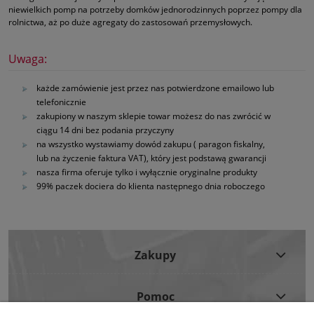
niewielkich pomp na potrzeby domków jednorodzinnych poprzez pompy dla
rolnictwa, aż po duże agregaty do zastosowań przemysłowych.
Uwaga:
każde zamówienie jest przez nas potwierdzone emailowo lub
telefonicznie
zakupiony w naszym sklepie towar możesz do nas zwrócić w
ciągu 14 dni bez podania przyczyny
na wszystko wystawiamy dowód zakupu ( paragon fiskalny,
lub na życzenie faktura VAT), który jest podstawą gwarancji
nasza firma oferuje tylko i wyłącznie oryginalne produkty
99% paczek dociera do klienta następnego dnia roboczego
Zakupy
Pomoc