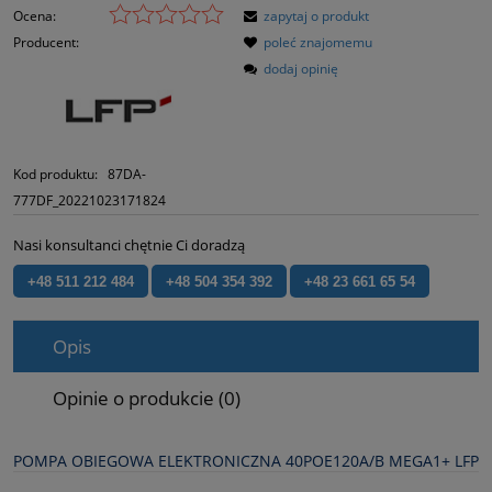
Ocena:
zapytaj o produkt
Producent:
poleć znajomemu
dodaj opinię
Kod produktu:
87DA-
777DF_20221023171824
Nasi konsultanci chętnie Ci doradzą
+48 511 212 484
+48 504 354 392
+48 23 661 65 54
Opis
Opinie o produkcie (0)
POMPA OBIEGOWA ELEKTRONICZNA 40POE120A/B MEGA1+ LFP