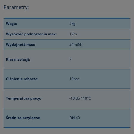
Parametry:
Waga:
5kg
Wysokość podnoszenia max:
12m
Wydajność max:
24m3/h
Klasa izolacji:
F
Ciśnienie robocze:
10bar
Temperatura pracy:
-10 do 110°C
Średnica przyłącza:
DN 40