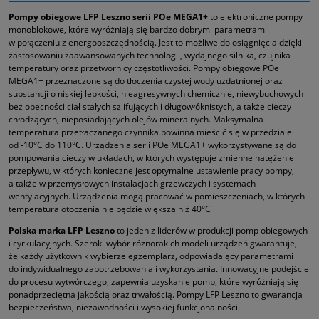
Pompy obiegowe LFP Leszno serii POe MEGA1+
to elektroniczne pompy
monoblokowe, które wyróżniają się bardzo dobrymi parametrami
w połączeniu z energooszczędnością. Jest to możliwe do osiągnięcia dzięki
zastosowaniu zaawansowanych technologii, wydajnego silnika, czujnika
temperatury oraz przetwornicy częstotliwości. Pompy obiegowe POe
MEGA1+ przeznaczone są do tłoczenia czystej wody uzdatnionej oraz
substancji o niskiej lepkości, nieagresywnych chemicznie, niewybuchowych
bez obecności ciał stałych szlifujących i długowłóknistych, a także cieczy
chłodzących, nieposiadających olejów mineralnych. Maksymalna
temperatura przetłaczanego czynnika powinna mieścić się w przedziale
od ‑10°C do 110°C. Urządzenia serii POe MEGA1+ wykorzystywane są do
pompowania cieczy w układach, w których występuje zmienne natężenie
przepływu, w których konieczne jest optymalne ustawienie pracy pompy,
a także w przemysłowych instalacjach grzewczych i systemach
wentylacyjnych. Urządzenia mogą pracować w pomieszczeniach, w których
temperatura otoczenia nie będzie większa niż 40°C
Polska marka LFP Leszno
to jeden z liderów w produkcji pomp obiegowych
i cyrkulacyjnych. Szeroki wybór różnorakich modeli urządzeń gwarantuje,
że każdy użytkownik wybierze egzemplarz, odpowiadający parametrami
do indywidualnego zapotrzebowania i wykorzystania. Innowacyjne podejście
do procesu wytwórczego, zapewnia uzyskanie pomp, które wyróżniają się
ponadprzeciętna jakością oraz trwałością. Pompy LFP Leszno to gwarancja
bezpieczeństwa, niezawodności i wysokiej funkcjonalności.