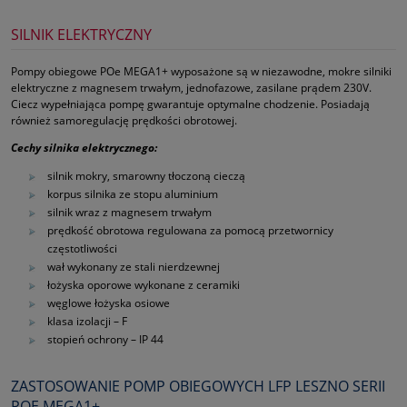
SILNIK ELEKTRYCZNY
Pompy obiegowe POe MEGA1+ wyposażone są w niezawodne, mokre silniki
elektryczne z magnesem trwałym, jednofazowe, zasilane prądem 230V.
Ciecz wypełniająca pompę gwarantuje optymalne chodzenie. Posiadają
również samoregulację prędkości obrotowej.
Cechy silnika elektrycznego:
silnik mokry, smarowny tłoczoną cieczą
korpus silnika ze stopu aluminium
silnik wraz z magnesem trwałym
prędkość obrotowa regulowana za pomocą przetwornicy
częstotliwości
wał wykonany ze stali nierdzewnej
łożyska oporowe wykonane z ceramiki
węglowe łożyska osiowe
klasa izolacji – F
stopień ochrony – IP 44
ZASTOSOWANIE POMP OBIEGOWYCH LFP LESZNO SERII
POE MEGA1+