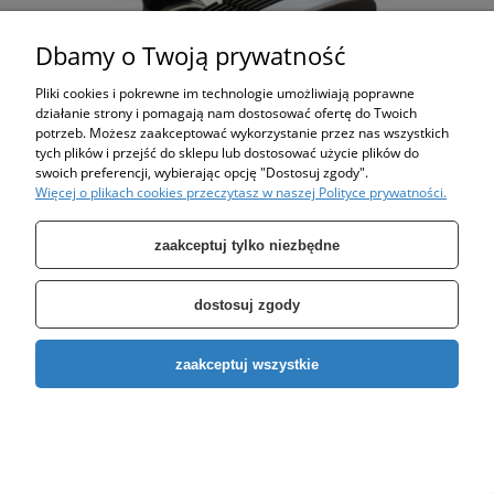
Dbamy o Twoją prywatność
Pliki cookies i pokrewne im technologie umożliwiają poprawne
działanie strony i pomagają nam dostosować ofertę do Twoich
potrzeb. Możesz zaakceptować wykorzystanie przez nas wszystkich
tych plików i przejść do sklepu lub dostosować użycie plików do
swoich preferencji, wybierając opcję "Dostosuj zgody".
Więcej o plikach cookies przeczytasz w naszej Polityce prywatności.
Pompa obiegowa elektroniczna 40POe60A/B MEGA1+ LFP
zaakceptuj tylko niezbędne
3 969,00 zł
dostosuj zgody
do koszyka
zaakceptuj wszystkie